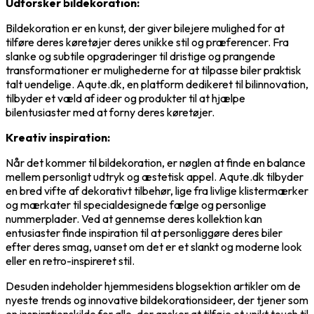
Udforsker bildekoration:
Bildekoration er en kunst, der giver bilejere mulighed for at
tilføre deres køretøjer deres unikke stil og præferencer. Fra
slanke og subtile opgraderinger til dristige og prangende
transformationer er mulighederne for at tilpasse biler praktisk
talt uendelige. Aqute.dk, en platform dedikeret til bilinnovation,
tilbyder et væld af ideer og produkter til at hjælpe
bilentusiaster med at forny deres køretøjer.
Kreativ inspiration:
Når det kommer til bildekoration, er nøglen at finde en balance
mellem personligt udtryk og æstetisk appel. Aqute.dk tilbyder
en bred vifte af dekorativt tilbehør, lige fra livlige klistermærker
og mærkater til specialdesignede fælge og personlige
nummerplader. Ved at gennemse deres kollektion kan
entusiaster finde inspiration til at personliggøre deres biler
efter deres smag, uanset om det er et slankt og moderne look
eller en retro-inspireret stil.
Desuden indeholder hjemmesidens blogsektion artikler om de
nyeste trends og innovative bildekorationsideer, der tjener som