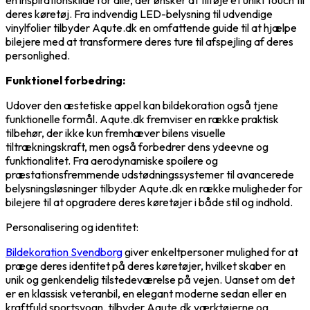
en inspirationskilde for alle, der ønsker at tilføje et unikt touch til
deres køretøj. Fra indvendig LED-belysning til udvendige
vinylfolier tilbyder Aqute.dk en omfattende guide til at hjælpe
bilejere med at transformere deres ture til afspejling af deres
personlighed.
Funktionel forbedring:
Udover den æstetiske appel kan bildekoration også tjene
funktionelle formål. Aqute.dk fremviser en række praktisk
tilbehør, der ikke kun fremhæver bilens visuelle
tiltrækningskraft, men også forbedrer dens ydeevne og
funktionalitet. Fra aerodynamiske spoilere og
præstationsfremmende udstødningssystemer til avancerede
belysningsløsninger tilbyder Aqute.dk en række muligheder for
bilejere til at opgradere deres køretøjer i både stil og indhold.
Personalisering og identitet:
Bildekoration Svendborg
giver enkeltpersoner mulighed for at
præge deres identitet på deres køretøjer, hvilket skaber en
unik og genkendelig tilstedeværelse på vejen. Uanset om det
er en klassisk veteranbil, en elegant moderne sedan eller en
kraftfuld sportsvogn, tilbyder Aqute.dk værktøjerne og