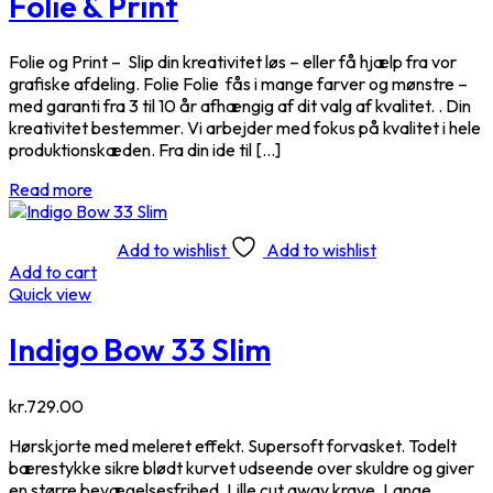
Folie & Print
Folie og Print – Slip din kreativitet løs – eller få hjælp fra vor
grafiske afdeling. Folie Folie fås i mange farver og mønstre –
med garanti fra 3 til 10 år afhængig af dit valg af kvalitet. . Din
kreativitet bestemmer. Vi arbejder med fokus på kvalitet i hele
produktionskæden. Fra din ide til […]
Read more
Add to wishlist
Add to wishlist
Add to cart
Quick view
Indigo Bow 33 Slim
kr.
729.00
Hørskjorte med meleret effekt. Supersoft forvasket. Todelt
bærestykke sikre blødt kurvet udseende over skuldre og giver
en større bevægelsesfrihed. Lille cut away krave. Lange