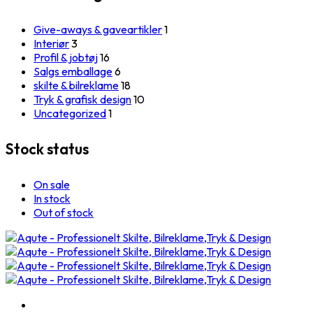
Give-aways & gaveartikler
1
Interiør
3
Profil & jobtøj
16
Salgs emballage
6
skilte & bilreklame
18
Tryk & grafisk design
10
Uncategorized
1
Stock status
On sale
In stock
Out of stock